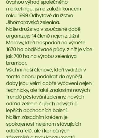
úvahou výhod společného
marketingu, jsme založili koncem
roku 1999 Odbytové družstvo
Jihomoravská zelenina.
Naše družstvo v současné době
organizuje 14 členů nejen z Jižní
Moravy, kteří hospodaří na výměře
1670 ha obdělávané půdy, z níž je více
jak 700 ha na výrobu zeleninya
brambor.
Všichni naši členové, kteří vydrželi v
tomto oboru podnikat do nynější
doby jsou velmi dobře vybaveni nejen
technicky, ale také znalostmi nových
trendů pěstování zeleniny, nových
odrůd zelenin či jejich nových a
lepších obchodních balení.
Naším zásadním krédem je
spokojenost nejenom stávajících
odběratelů, ale i konečných
zákazníků a tedy konzumentů