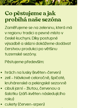
Co pěstujeme a jak
probíhá naše sezóna
Zaměřujeme se na zeleninu, která má
v regionu tradici a pevné místo v
české kuchyni. Díky postupné
výsadbě a sklizni dokážeme dodávat
čerstvou produkci po většinu
tuzemské sezóny.
​Pěstujeme především:
hrách na lusky (květen–červen)
zelí – hlávkové celoročně, špičaté,
kruhárenské a pekingské sezonně
cibuli jarní – žlutou, červenou a
šalotku (září–květen následujícího
roku)
cukety (červen–srpen)