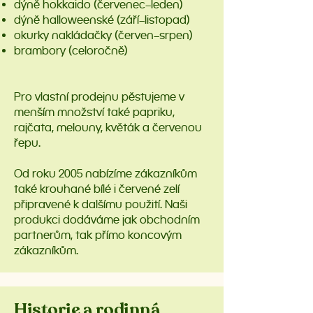
dýně hokkaido (červenec–leden)
dýně halloweenské (září–listopad)
okurky nakládačky (červen–srpen)
brambory (celoročně)
Pro vlastní prodejnu pěstujeme v
menším množství také papriku,
rajčata, melouny, květák a červenou
řepu.
Od roku 2005 nabízíme zákazníkům
také krouhané bílé i červené zelí
připravené k dalšímu použití. Naši
produkci dodáváme jak obchodním
partnerům, tak přímo koncovým
zákazníkům.
Historie a rodinná