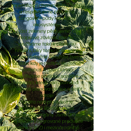
minimalizaci chemických zásahů
a respektujeme přirozené
fungování půdy i okolního
ekosystému.
Část zeleniny pěstujeme na
kapkové závlaze, kterou
využíváme také k cílenému
hnojení. Díky tomu aplikujeme
pouze nezbytné množství živin v
období, kdy je rostliny skutečně
potřebují. K řízení strojů
používáme přesnou satelitní
navigaci, která nám pomáhá
efektivně plánovat práce a šetřit
zdroje.
Kvalita naší produkce je
pravidelně kontrolována
nezávislými orgány. Jsme držiteli
certifikátu Integrované produkce
zeleniny (IPZ) i mezinárodního