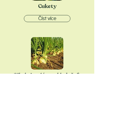
Cukety
Číst více
Cibule jarní (na uskladnění):
září–duben
Číst více