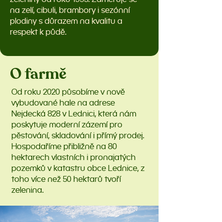
na zelí, cibuli, brambory i sezónní
plodiny s důrazem na kvalitu a
respekt k půdě.
O farmě
Od roku 2020 působíme v nově
vybudované hale na adrese
Nejdecká 828 v Lednici, která nám
poskytuje moderní zázemí pro
pěstování, skladování i přímý prodej.
Hospodaříme přibližně na 80
hektarech vlastních i pronajatých
pozemků v katastru obce Lednice, z
toho více než 50 hektarů tvoří
zelenina.