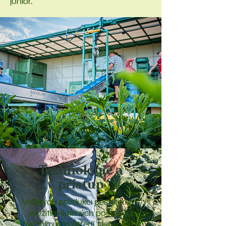
junior.
Technologie a
přístup
Veškerou produkci pěstujeme s
využitím šetrných postupů k
životnímu prostředí. Usilujeme o