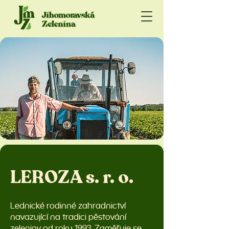
LEROZA s. r. o.
Lednické rodinné zahradnictví
navazující na tradici pěstování
zeleniny od roku 1993. Zaměřuje se