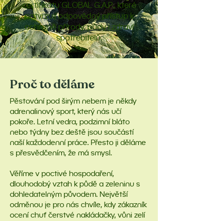
certifikátu GLOBAL G.A.P., které
potvrzují odpovědný přístup k
ochraně přírody, půdy i zdraví
spotřebitelů.
Proč to děláme
Pěstování pod širým nebem je někdy
adrenalinový sport, který nás učí
pokoře. Letní vedra, podzimní bláto
nebo týdny bez deště jsou součástí
naší každodenní práce. Přesto ji děláme
s přesvědčením, že má smysl.
Věříme v poctivé hospodaření,
dlouhodobý vztah k půdě a zeleninu s
dohledatelným původem. Největší
odměnou je pro nás chvíle, kdy zákazník
ocení chuť čerstvé nakládačky, vůni zelí